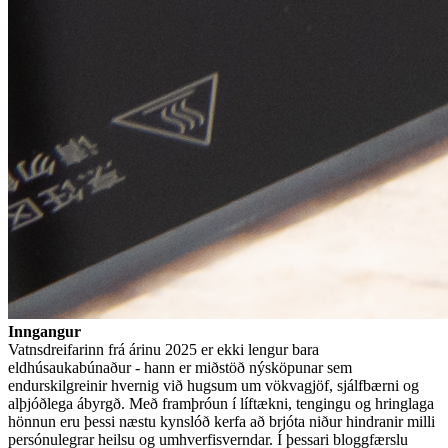
Inngangur
Vatnsdreifarinn frá árinu 2025 er ekki lengur bara
eldhúsaukabúnaður - hann er miðstöð nýsköpunar sem
endurskilgreinir hvernig við hugsum um vökvagjöf, sjálfbærni og
alþjóðlega ábyrgð. Með framþróun í líftækni, tengingu og hringlaga
hönnun eru þessi næstu kynslóð kerfa að brjóta niður hindranir milli
persónulegrar heilsu og umhverfisverndar. Í þessari bloggfærslu