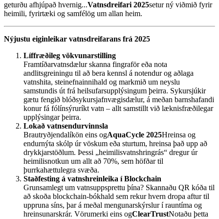
geturðu afhjúpað hvernig...
Vatnsdreifari 2025
setur ný viðmið fyrir
heimili, fyrirtæki og samfélög um allan heim.
Nýjustu eiginleikar vatnsdreifarans frá 2025
Líffræðileg vökvunarstilling
Framtíðarvatnsdælur skanna fingraför eða nota
andlitsgreiningu til að bera kennsl á notendur og aðlaga
vatnshita, steinefnainnihald og markmið um neyslu
samstundis út frá heilsufarsupplýsingum þeirra. Sykursjúkir
gætu fengið blóðsykursjafnvægisdælur, á meðan barnshafandi
konur fá fólínsýruríkt vatn – allt samstillt við læknisfræðilegar
upplýsingar þeirra.
Lokað vatnsendurvinnsla
Brautryðjendalíkön eins og
AquaCycle 2025
Hreinsa og
endurnýta skólp úr vöskum eða sturtum, hreinsa það upp að
drykkjarstöðlum. Þessi „heimilisvatnshringrás“ dregur úr
heimilisnotkun um allt að 70%, sem höfðar til
þurrkahættulegra svæða.
Staðfesting á vatnshreinleika í Blockchain
Grunsamlegt um vatnsuppsprettu þína? Skannaðu QR kóða til
að skoða blockchain-bókhald sem rekur hvern dropa aftur til
uppruna síns, þar á meðal mengunarskýrslur í rauntíma og
hreinsunarskrár. Vörumerki eins og
ClearTrust
Notaðu þetta