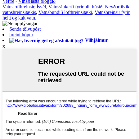
Veftré
-
Vinsælasta bloggið
Vatnslofthreinsir
,
Ísvél
,
Vatnssíukerfi fyrir allt húsið
,
Neyðartilvik
vatnshreinsitækis
,
Vatnsbundið lofthreinsitæki
,
Vatnshreinsir fyrir
heitt og kalt vatn
,
Senda tölvupóst
hreint hópur
Vilhjálmur
x