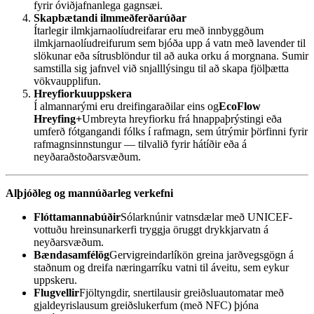
fyrir óviðjafnanlega gagnsæi.
Skapbætandi ilmmeðferðarúðar
Ítarlegir ilmkjarnaolíudreifarar eru með innbyggðum
ilmkjarnaolíudreifurum sem bjóða upp á vatn með lavender til
slökunar eða sítrusblöndur til að auka orku á morgnana. Sumir
samstilla sig jafnvel við snjalllýsingu til að skapa fjölþætta
vökvaupplifun.
Hreyfiorkuuppskera
Í almannarými eru dreifingaraðilar eins og
EcoFlow
Hreyfing+
Umbreyta hreyfiorku frá hnappaþrýstingi eða
umferð fótgangandi fólks í rafmagn, sem útrýmir þörfinni fyrir
rafmagnsinnstungur — tilvalið fyrir hátíðir eða á
neyðaraðstoðarsvæðum.
Alþjóðleg og mannúðarleg verkefni
Flóttamannabúðir
Sólarknúnir vatnsdælar með UNICEF-
vottuðu hreinsunarkerfi tryggja öruggt drykkjarvatn á
neyðarsvæðum.
Bændasamfélög
Gervigreindarlíkön greina jarðvegsgögn á
staðnum og dreifa næringarríku vatni til áveitu, sem eykur
uppskeru.
Flugvellir
Fjöltyngdir, snertilausir greiðsluautomatar með
gjaldeyrislausum greiðslukerfum (með NFC) þjóna