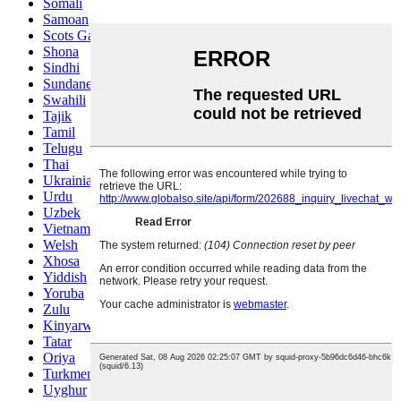
Somali
Samoan
Scots Gaelic
Shona
Sindhi
Sundanese
Swahili
Tajik
Tamil
Telugu
Thai
Ukrainian
Urdu
Uzbek
Vietnamese
Welsh
Xhosa
Yiddish
Yoruba
Zulu
Kinyarwanda
Tatar
Oriya
Turkmen
Uyghur