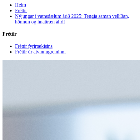
Heim
Fréttir
Nýjungar í vatnsdælum árið 2025: Tengja saman vellíðan,
hönnun og hnattræn áhrif
Fréttir
Fréttir fyrirtækisins
Fréttir úr atvinnugreininni