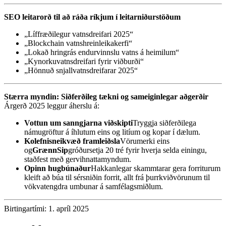
SEO leitarorð til að ráða ríkjum í leitarniðurstöðum
„Líffræðilegur vatnsdreifari 2025“
„Blockchain vatnshreinleikakerfi“
„Lokað hringrás endurvinnslu vatns á heimilum“
„Kynorkuvatnsdreifari fyrir viðburði“
„Hönnuð snjallvatnsdreifarar 2025“
Stærra myndin: Siðferðileg tækni og sameiginlegar aðgerðir
Árgerð 2025 leggur áherslu á:
Vottun um sanngjarna viðskipti
Tryggja siðferðilega
námugröftur á íhlutum eins og litíum og kopar í dælum.
Kolefnisneikvæð framleiðsla
Vörumerki eins
og
GrænnSip
gróðursetja 20 tré fyrir hverja selda einingu,
staðfest með gervihnattamyndum.
Opinn hugbúnaður
Hakkanlegar skammtarar gera forriturum
kleift að búa til sérsniðin forrit, allt frá þurrkviðvörunum til
vökvatengdra umbunar á samfélagsmiðlum.
Birtingartími: 1. apríl 2025