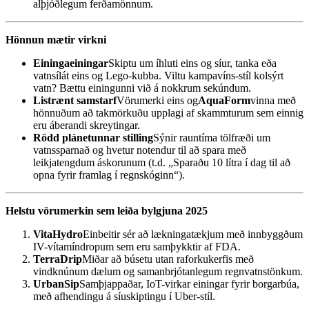
alþjóðlegum ferðamönnum.
Hönnun mætir virkni
Einingaeiningar
Skiptu um íhluti eins og síur, tanka eða
vatnsílát eins og Lego-kubba. Viltu kampavíns-stíl kolsýrt
vatn? Bættu einingunni við á nokkrum sekúndum.
Listrænt samstarf
Vörumerki eins og
AquaForm
vinna með
hönnuðum að takmörkuðu upplagi af skammturum sem einnig
eru áberandi skreytingar.
Rödd plánetunnar stilling
Sýnir rauntíma tölfræði um
vatnssparnað og hvetur notendur til að spara með
leikjatengdum áskorunum (t.d. „Sparaðu 10 lítra í dag til að
opna fyrir framlag í regnskóginn“).
Helstu vörumerkin sem leiða bylgjuna 2025
VitaHydro
Einbeitir sér að lækningatækjum með innbyggðum
IV-vítamíndropum sem eru samþykktir af FDA.
TerraDrip
Miðar að búsetu utan raforkukerfis með
vindknúnum dælum og samanbrjótanlegum regnvatnstönkum.
UrbanSip
Samþjappaðar, IoT-virkar einingar fyrir borgarbúa,
með afhendingu á síuskiptingu í Uber-stíl.