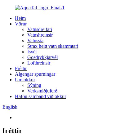
Heim
Vörur
Vatnsdreifari
Vatnshreinsir
Vatnssía
Strax heitt vatn skammtari
Ísvél
Gosdrykkjarvél
Lofthreinsir
Fréttir
Algengar spurningar
Um okkur
Sýning
Verksmiðjuferð
Hafðu samband við okkur
English
fréttir