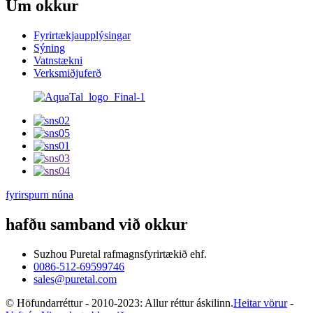
Um okkur
Fyrirtækjaupplýsingar
Sýning
Vatnstækni
Verksmiðjuferð
fyrirspurn núna
hafðu samband við okkur
Suzhou Puretal rafmagnsfyrirtækið ehf.
0086-512-69599746
sales@puretal.com
© Höfundarréttur - 2010-2023: Allur réttur áskilinn.
Heitar vörur
-