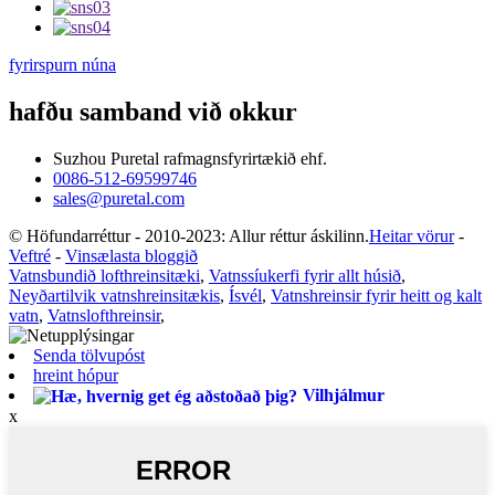
fyrirspurn núna
hafðu samband við okkur
Suzhou Puretal rafmagnsfyrirtækið ehf.
0086-512-69599746
sales@puretal.com
© Höfundarréttur - 2010-2023: Allur réttur áskilinn.
Heitar vörur
-
Veftré
-
Vinsælasta bloggið
Vatnsbundið lofthreinsitæki
,
Vatnssíukerfi fyrir allt húsið
,
Neyðartilvik vatnshreinsitækis
,
Ísvél
,
Vatnshreinsir fyrir heitt og kalt
vatn
,
Vatnslofthreinsir
,
Senda tölvupóst
hreint hópur
Vilhjálmur
x