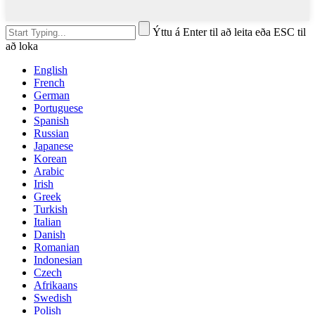
Ýttu á Enter til að leita eða ESC til
að loka
English
French
German
Portuguese
Spanish
Russian
Japanese
Korean
Arabic
Irish
Greek
Turkish
Italian
Danish
Romanian
Indonesian
Czech
Afrikaans
Swedish
Polish