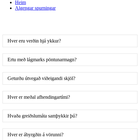
Heim
Algengar spurningar
Hver eru verðin hjá ykkur?
Ertu með lágmarks pöntunarmagn?
Geturðu útvegað viðeigandi skjöl?
Hver er meðal afhendingartími?
Hvaða greiðslumáta samþykkir þú?
Hver er ábyrgðin á vörunni?