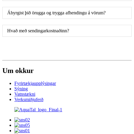
Ábyrgist þið örugga og trygga afhendingu á vörum?
Hvað með sendingarkostnaðinn?
Um okkur
Fyrirtækjaupplýsingar
Sýning
Vatnstækni
Verksmiðjuferð