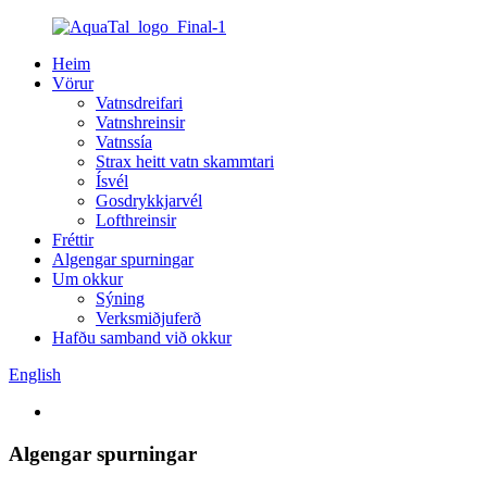
Heim
Vörur
Vatnsdreifari
Vatnshreinsir
Vatnssía
Strax heitt vatn skammtari
Ísvél
Gosdrykkjarvél
Lofthreinsir
Fréttir
Algengar spurningar
Um okkur
Sýning
Verksmiðjuferð
Hafðu samband við okkur
English
Algengar spurningar